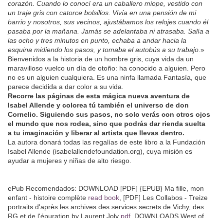
corazón. Cuando lo conocí era un caballero miope, vestido con
un traje gris con catorce bolsillos. Vivía en una pensión de mi
barrio y nosotros, sus vecinos, ajustábamos los relojes cuando él
pasaba por la mañana. Jamás se adelantaba ni atrasaba. Salía a
las ocho y tres minutos en punto, echaba a andar hacia la
esquina midiendo los pasos, y tomaba el autobús a su trabajo
.»
Bienvenidos a la historia de un hombre gris, cuya vida da un
maravilloso vuelco un día de otoño: ha conocido a alguien. Pero
no es un alguien cualquiera. Es una ninfa llamada Fantasía, que
parece decidida a dar color a su vida.
Recorre las páginas de esta mágica nueva aventura de
Isabel Allende y colorea tú también el universo de don
Cornelio. Siguiendo sus pasos, no solo verás con otros ojos
el mundo que nos rodea, sino que podrás dar rienda suelta
a tu imaginación y liberar al artista que llevas dentro.
La autora donará todas las regalías de este libro a la Fundación
Isabel Allende (isabelallendefoundation.org), cuya misión es
ayudar a mujeres y niñas de alto riesgo.
ePub Recomendados: DOWNLOAD [PDF] {EPUB} Ma fille, mon
enfant - histoire complète
read book
, [PDF] Les Collabos - Treize
portraits d'après les archives des services secrets de Vichy, des
RG et de l'épuration by Laurent Joly
pdf
, DOWNLOADS West of