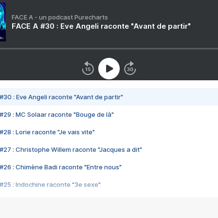
FACE A - un podcast Purecharts
FACE A #30 : Eve Angeli raconte "Avant de partir"
#30 : Eve Angeli raconte "Avant de partir"
#29 : MC Solaar raconte "Bouge de là"
28 : Lorie raconte "Je vais vite"
#27 : Christophe Willem raconte "Jacques a dit"
#26 : Chimène Badi raconte "Entre nous"
#25 : Indochine raconte "3e sexe"
#24 : Zaho raconte "C'est chelou"