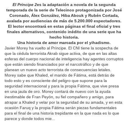
El Príncipe 2
es la adaptación a novela de la segunda
temporada de la serie de Telecinco protagonizada por José
Coronado, Álex González, Hiba Abouk y Rubén Cortada,
avalada por audiencias de más de 5.200.000 espectadores.
El lector encontrará en estas páginas el final oficial y tres
finales alternativos, contenido inédito de una serie que ha
hecho historia.
Una historia de amor marcada por el yihadismo.
Javier Morey ha vuelto al Príncipe. El CNI tiene la sospecha de
que la cédula terrorista Akrab sigue activa, de que en las altas
esferas del cuerpo nacional de inteligencia hay agentes corruptos
que están siendo financiados por el narcotráfico y de que
planean un nuevo acto terrorista de consecuencias letales.
Morey sabe que Khaled, el marido de Fátima, está detrás de
todo esto y es consciente del peligro que supone para la
seguridad internacional y para la propia Fátima, que vive presa
en una jaula de oro. Morey contará de nuevo con la ayuda
inestimable de Fran Peyón, su fiel compañero y amigo, para
atrapar a Khaled y velar por la seguridad de su amada, y en esta
ocasión Faruq y la propia Fátima serán piezas fundamentales
para el final de una historia trepidante en la que nada es lo que
parece y donde todos mie...